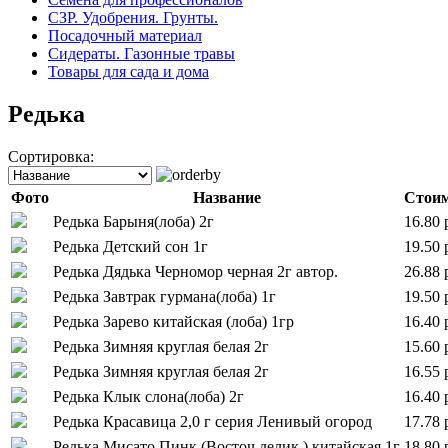
СЗР. Удобрения. Грунты.
Посадочный материал
Сидераты. Газонные травы
Товары для сада и дома
Редька
Сортировка:
Фото
Название
Стоим
Редька Барыня(лоба) 2г
16.80 
Редька Детский сон 1г
19.50 
Редька Дядька Черномор черная 2г автор.
26.88 
Редька Завтрак гурмана(лоба) 1г
19.50 
Редька Зарево китайская (лоба) 1гр
16.40 
Редька Зимняя круглая белая 2г
15.60 
Редька Зимняя круглая белая 2г
16.55 
Редька Клык слона(лоба) 2г
16.40 
Редька Красавица 2,0 г серия Ленивый огород
17.78 
Редька Мисато Пинк (Восточ.делик.) китайская 1г
18.80 