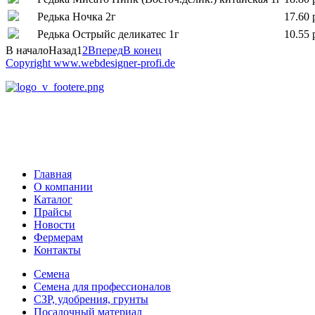
Редька Ночка 2г
17.60 
Редька Острыйс деликатес 1г
10.55 
В начало
Назад
1
2
Вперед
В конец
Copyright www.webdesigner-profi.de
Главная
О компании
Каталог
Прайсы
Новости
Фермерам
Контакты
Семена
Семена для профессионалов
СЗР, удобрения, грунты
Посадочный материал